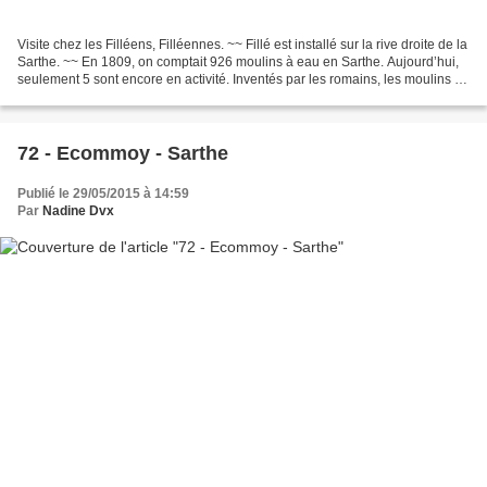
Visite chez les Filléens, Filléennes. ~~ Fillé est installé sur la rive droite de la
Sarthe. ~~ En 1809, on comptait 926 moulins à eau en Sarthe. Aujourd’hui,
seulement 5 sont encore en activité. Inventés par les romains, les moulins à
eau apparaissent...
72 - Ecommoy - Sarthe
Publié le 29/05/2015 à 14:59
Par
Nadine Dvx