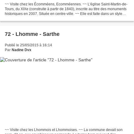
~~ Visite chez les Écomméens, Ecomméennes. ~~ L'église Saint-Martin-de-
Tours, du XIXe (construite à partir de 1840), inscrite au titre des monuments
historiques en 2007. Située en centre-ville. ~~ Elle est faite dans un style
ogival, il y a un important...
72 - Lhomme - Sarthe
Publié le 25/05/2015 à 16:14
Par
Nadine Dvx
~~ Visite chez les Lhommois et Lhommoises. ~~ La commune devait son