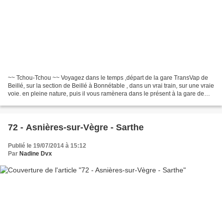
~~ Tchou-Tchou ~~ Voyagez dans le temps ,départ de la gare TransVap de
Beillé, sur la section de Beillé à Bonnétable , dans un vrai train, sur une vraie
voie. en pleine nature, puis il vous ramènera dans le présent à la gare de
départ. Avec une petite...
72 - Asnières-sur-Vègre - Sarthe
Publié le 19/07/2014 à 15:12
Par
Nadine Dvx