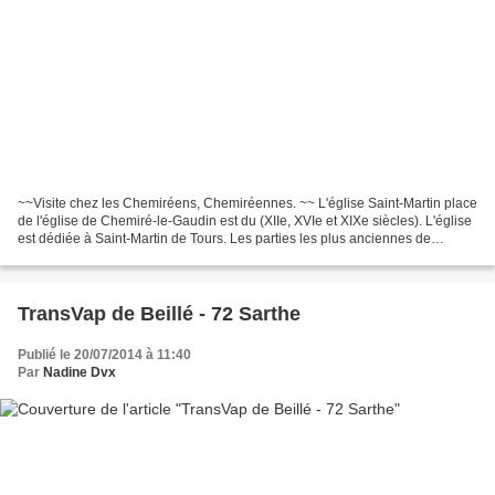
~~Visite chez les Chemiréens, Chemiréennes. ~~ L'église Saint-Martin place
de l'église de Chemiré-le-Gaudin est du (XIIe, XVIe et XIXe siècles). L'église
est dédiée à Saint-Martin de Tours. Les parties les plus anciennes de
l'édifice, tel le portail occidental,...
TransVap de Beillé - 72 Sarthe
Publié le 20/07/2014 à 11:40
Par
Nadine Dvx