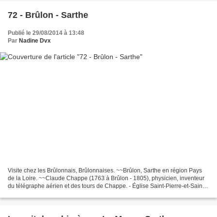
72 - Brûlon - Sarthe
Publié le 29/08/2014 à 13:48
Par
Nadine Dvx
Visite chez les Brûlonnais, Brûlonnaises. ~~Brûlon, Sarthe en région Pays
de la Loire. ~~Claude Chappe (1763 à Brûlon - 1805), physicien, inventeur
du télégraphe aérien et des tours de Chappe. - Église Saint-Pierre-et-Saint-
Paul édifice entre roman et...