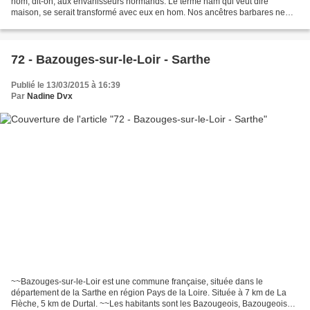
nom, dit-on, aux envahisseurs normands. Le terme ham qui veut dire
maison, se serait transformé avec eux en hom. Nos ancêtres barbares ne
furent pas les premiers à s’y établir. Le dolmen...
72 - Bazouges-sur-le-Loir - Sarthe
Publié le 13/03/2015 à 16:39
Par
Nadine Dvx
~~Bazouges-sur-le-Loir est une commune française, située dans le
département de la Sarthe en région Pays de la Loire. Située à 7 km de La
Flèche, 5 km de Durtal. ~~Les habitants sont les Bazougeois, Bazougeoises