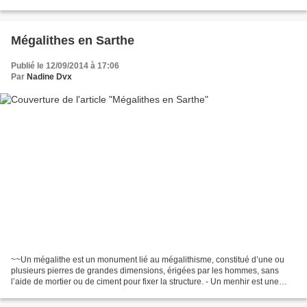
Le Loir,le vieux pont,le lavoir à Bazouges-sur-le-Loir ~~Le...
Mégalithes en Sarthe
Publié le 12/09/2014 à 17:06
Par
Nadine Dvx
~~Un mégalithe est un monument lié au mégalithisme, constitué d’une ou
plusieurs pierres de grandes dimensions, érigées par les hommes, sans
l’aide de mortier ou de ciment pour fixer la structure. - Un menhir est une
pierre dressée, plantée verticalement....