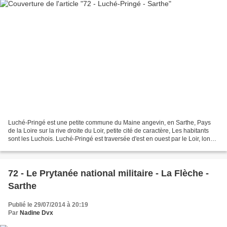
Luché-Pringé est une petite commune du Maine angevin, en Sarthe, Pays
de la Loire sur la rive droite du Loir, petite cité de caractère, Les habitants
sont les Luchois. Luché-Pringé est traversée d'est en ouest par le Loir, long
de 317 km. - L'église Saint...
72 - Le Prytanée national militaire - La Flèche -
Sarthe
Publié le 29/07/2014 à 20:19
Par
Nadine Dvx