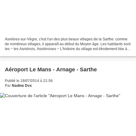
Asnières-sur-Vègre, c'est l'un des plus beaux villages de la Sarthe. comme
de nombreux villages, il apparaît au début du Moyen âge. Les habitants sont
les ~ les Asnièrois, Asnièroises ~ L'histoire du village est étroitement liée à
l'Église du Maine. C'est...
Aéroport Le Mans - Arnage - Sarthe
Publié le 18/07/2014 à 21:56
Par
Nadine Dvx