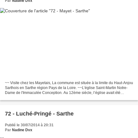
Par
Nadine Dvx
~~ Visite chez les Mayetais, La commune est située à la limite du Haut-Anjou
Sarthois en Sarthe région Pays de la Loire. ~~L’église Saint-Martin Notre-
Dame de l'Immaculée Conception. Au 12ème siècle, l’église avait été
construite à l’emplacement de la...
72 - Luché-Pringé - Sarthe
Publié le 30/07/2014 à 20:31
Par
Nadine Dvx