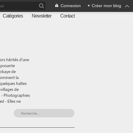
Connexion
+
Créer mon blog
Catégories
Newsletter
Contact
ors hérités d'une
imposante
abbaye de
dominent la
 quelques haltes
villages de
e. - Photographies
ed - Elles ne