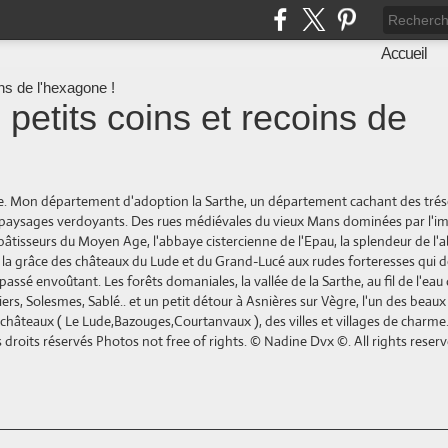
Accueil
 petits coins et recoins de
ne. Mon département d'adoption la Sarthe, un département cachant des trés
es paysages verdoyants. Des rues médiévales du vieux Mans dominées par l'
bâtisseurs du Moyen Age, l'abbaye cistercienne de l'Epau, la splendeur de l'
e la grâce des châteaux du Lude et du Grand-Lucé aux rudes forteresses qui 
ssé envoûtant. Les forêts domaniales, la vallée de la Sarthe, au fil de l'eau
ers, Solesmes, Sablé.. et un petit détour à Asnières sur Vègre, l'un des beaux 
de châteaux ( Le Lude,Bazouges,Courtanvaux ), des villes et villages de charm
droits réservés Photos not free of rights. © Nadine Dvx ©. All rights reserv