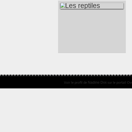
LES REPTILES
Voir le profil de
sur le portail Ov
Nadine Dvx