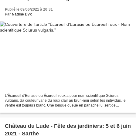
Publié le 09/06/2021 à 20:31
Par
Nadine Dvx
L'Écureuil d'Eurasie ou Écureuil roux a pour nom scientifique Sciurus
vulgaris. Sa couleur varie du roux clair au brun-noir selon les individus, le
ventre est toujours blanc. Une longue queue en panache lui sert de
balancier et de gouvernail lorsqu'il...
Château du Lude - Fête des jardiniers: 5 et 6 juin
2021 - Sarthe