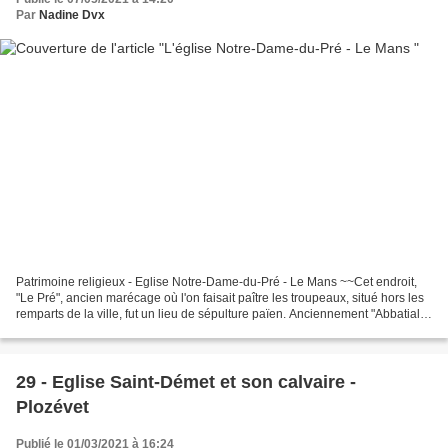
Par
Nadine Dvx
Patrimoine religieux - Eglise Notre-Dame-du-Pré - Le Mans ~~Cet endroit,
"Le Pré", ancien marécage où l'on faisait paître les troupeaux, situé hors les
remparts de la ville, fut un lieu de sépulture païen. Anciennement "Abbatiale
Saint Julien du Pré"....
29 - Eglise Saint-Démet et son calvaire -
Plozévet
Publié le 01/03/2021 à 16:24