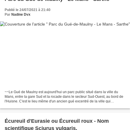
Publié le 24/07/2021 à 21:40
Par
Nadine Dvx
~~Le Gué de Maulny est aujourd'hui un parc public situé dans la ville du
Mans, entre la gare Sud et la rocade dans le secteur Sud-Ouest, au bord de
l'Huisne. C'est le lieu même d'un ancien gué excentré de la ville qui
permettait de rallier à pied ou en...
Écureuil d'Eurasie ou Écureuil roux - Nom
scientifique Sciurus vulgaris.