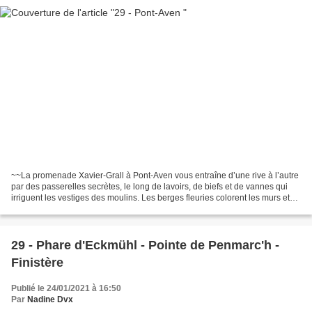
~~La promenade Xavier-Grall à Pont-Aven vous entraîne d’une rive à l’autre
par des passerelles secrètes, le long de lavoirs, de biefs et de vannes qui
irriguent les vestiges des moulins. Les berges fleuries colorent les murs et
les ponts de pierre. ~~L’Aven...
29 - Phare d'Eckmühl - Pointe de Penmarc'h -
Finistère
Publié le 24/01/2021 à 16:50
Par
Nadine Dvx