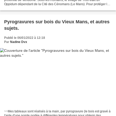
proximité de Vendôme. Sous les Romains, le village de Trôo était un
Oppidum dépendant de la Cité des Cénomans (Le Mans). Pour protéger les
habitants des invasions barbares au XIe siècle,...
Pyrogravures sur bois du Vieux Mans, et autres
sujets.
Publié le 06/01/2022 à 12:18
Par
Nadine Dvx
~~Mes tableaux sont réalisés à la main, par pyrogravure (le bois est gravé à
l'aide d'une pointe portée à différentes températures pour obtenir des