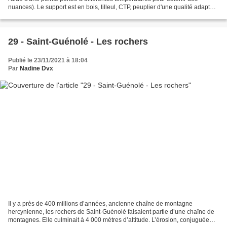
nuances). Le support est en bois, tilleul, CTP, peuplier d'une qualité adaptée
pour ce style de prestation....
29 - Saint-Guénolé - Les rochers
Publié le 23/11/2021 à 18:04
Par
Nadine Dvx
Il y a près de 400 millions d’années, ancienne chaîne de montagne
hercynienne, les rochers de Saint-Guénolé faisaient partie d’une chaîne de
montagnes. Elle culminait à 4 000 mètres d’altitude. L’érosion, conjuguée