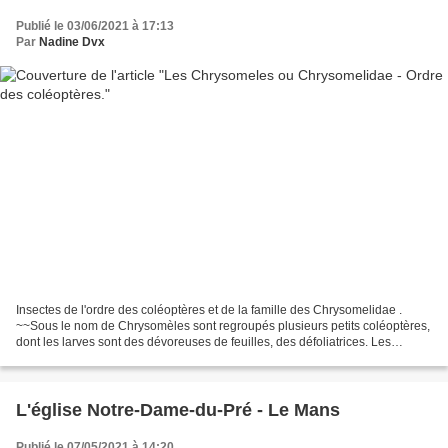
Publié le 03/06/2021 à 17:13
Par
Nadine Dvx
Insectes de l'ordre des coléoptères et de la famille des Chrysomelidae .
~~Sous le nom de Chrysomèles sont regroupés plusieurs petits coléoptères,
dont les larves sont des dévoreuses de feuilles, des défoliatrices. Les
chrysomèles adultes sont brillantes,...
L'église Notre-Dame-du-Pré - Le Mans
Publié le 07/05/2021 à 14:20