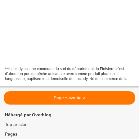
~~Loctudy est une commune du sud du département du Finistère, c’est
d'abord un port de pêche artisanale avec comme produit phare la
langoustine, baptisée «La demoiselle de Loctudy. Né du commerce de la
pomme de terre vers la Grande Bretagne, le port de...
Page suivante >
Hébergé par Overblog
Top articles
Pages