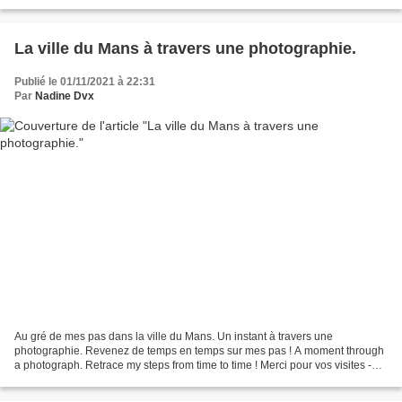
aux embruns et à la colère des cieux,...
La ville du Mans à travers une photographie.
Publié le 01/11/2021 à 22:31
Par
Nadine Dvx
Au gré de mes pas dans la ville du Mans. Un instant à travers une
photographie. Revenez de temps en temps sur mes pas ! A moment through
a photograph. Retrace my steps from time to time ! Merci pour vos visites -
Thank you for your visits. "Pêle mêle...