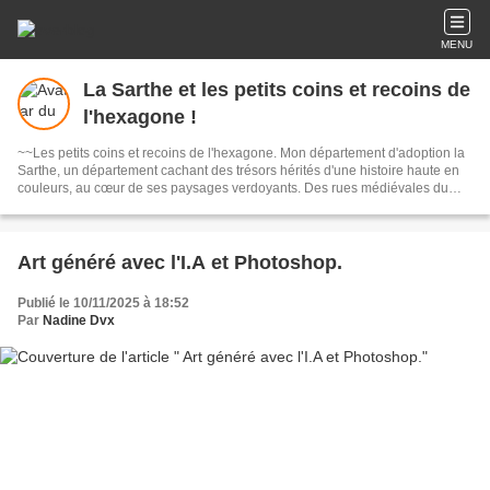
MENU
La Sarthe et les petits coins et recoins de
l'hexagone !
~~Les petits coins et recoins de l'hexagone. Mon département d'adoption la
Sarthe, un département cachant des trésors hérités d'une histoire haute en
couleurs, au cœur de ses paysages verdoyants. Des rues médiévales du
vieux Mans dominées par l'imposante cathédrale Saint-Julien, chef-d’œuvre
des bâtisseurs du Moyen Age, l'abbaye cistercienne de l'Epau, la splendeur
de l'abbaye de Solesmes, haut lieu du chant grégorien, de la grâce des
châteaux du Lude et du Grand-Lucé aux rudes forteresses qui dominent la
Art généré avec l'I.A et Photoshop.
campagne, la Sarthe vous plonge dans un passé envoûtant. Les forêts
domaniales, la vallée de la Sarthe, au fil de l'eau quelques haltes s'imposent
Publié le 10/11/2025 à 18:52
: Malicorne, berceau des faïenciers, Solesmes, Sablé.. et un petit détour à
Par
Nadine Dvx
Asnières sur Vègre, l'un des beaux villages de France. La Vallée du Loir,
pays de vin et de châteaux ( Le Lude,Bazouges,Courtanvaux ), des villes et
villages de charme. - Photographies non libres de droits. © Nadine Dvx ©.
Tous droits réservés Photos not free of rights. © Nadine Dvx ©. All rights
reserved - Elles ne peuvent être utilisées qu'avec mon accord.