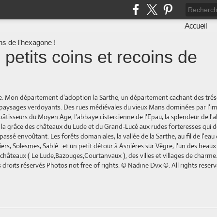
Accueil
 petits coins et recoins de
ne. Mon département d'adoption la Sarthe, un département cachant des trés
es paysages verdoyants. Des rues médiévales du vieux Mans dominées par l'
bâtisseurs du Moyen Age, l'abbaye cistercienne de l'Epau, la splendeur de l'
e la grâce des châteaux du Lude et du Grand-Lucé aux rudes forteresses qui 
ssé envoûtant. Les forêts domaniales, la vallée de la Sarthe, au fil de l'eau
ers, Solesmes, Sablé.. et un petit détour à Asnières sur Vègre, l'un des beaux 
de châteaux ( Le Lude,Bazouges,Courtanvaux ), des villes et villages de charm
droits réservés Photos not free of rights. © Nadine Dvx ©. All rights reserv