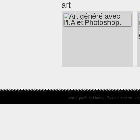
art
ART GÉNÉRÉ AVEC
L'I.A ET
PHOTOSHOP.
Voir le profil de
sur le portail Ov
Nadine Dvx