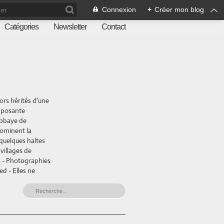
Connexion
+
Créer mon blog
Catégories
Newsletter
Contact
ors hérités d'une
imposante
abbaye de
dominent la
 quelques haltes
villages de
e. - Photographies
ed - Elles ne