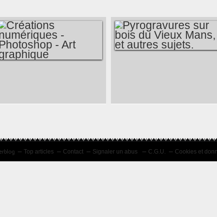
PYROGRAVURES
CRÉATIONS
SUR BOIS DU
NUMÉRIQUES -
VIEUX MANS, ET
PHOTOSHOP - ART
AUTRES SUJETS.
GRAPHIQUE
erblog
Top articles
Contact
Signaler un abus
C.G.U.
Cookies et don