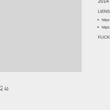
2014
LIENS
https
https
FLIC