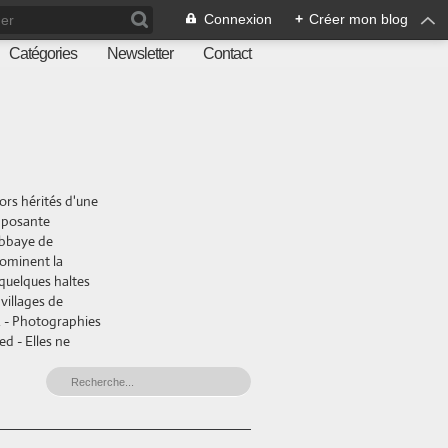
Connexion
+
Créer mon blog
Catégories
Newsletter
Contact
ors hérités d'une
imposante
abbaye de
dominent la
 quelques haltes
villages de
e. - Photographies
ed - Elles ne