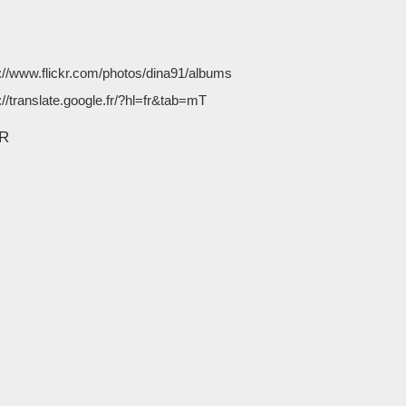
://www.flickr.com/photos/dina91/albums
://translate.google.fr/?hl=fr&tab=mT
KR