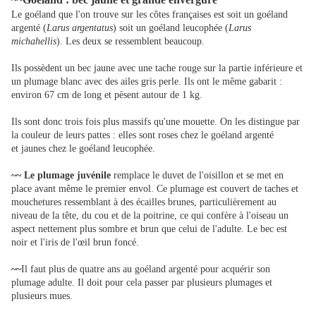
Le goéland que l'on trouve sur les côtes françaises est soit un goéland
argenté (
Larus argentatus
) soit un goéland leucophée (
Larus
michahellis
). Les deux se ressemblent beaucoup.
Ils possèdent un bec jaune avec une tache rouge sur la partie inférieure et
un plumage blanc avec des ailes gris perle. Ils ont le même gabarit :
environ 67 cm de long et pèsent autour de 1 kg.
Ils sont donc trois fois plus massifs qu'une mouette.
On les distingue par
la couleur de leurs pattes : elles sont roses chez le goéland argenté
et jaunes chez le goéland leucophée.
~~
Le plumage juvénile
remplace le duvet de l'oisillon et se met en
place avant même le premier envol. Ce plumage est couvert de taches et
mouchetures ressemblant à des écailles brunes, particulièrement au
niveau de la tête, du cou et de la poitrine, ce qui confère à l'oiseau un
aspect nettement plus sombre et brun que celui de l'adulte. Le bec est
noir et l'iris de l'œil brun foncé.
~~
Il faut plus de quatre ans au goéland argenté pour acquérir son
plumage adulte. Il doit pour cela passer par plusieurs plumages et
plusieurs mues.