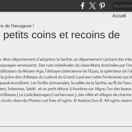
Accueil
 petits coins et recoins de
ne. Mon département d'adoption la Sarthe, un département cachant des trés
es paysages verdoyants. Des rues médiévales du vieux Mans dominées par l'
bâtisseurs du Moyen Age, l'abbaye cistercienne de l'Epau, la splendeur de l'
e la grâce des châteaux du Lude et du Grand-Lucé aux rudes forteresses qui 
ssé envoûtant. Les forêts domaniales, la vallée de la Sarthe, au fil de l'eau
ers, Solesmes, Sablé.. et un petit détour à Asnières sur Vègre, l'un des beaux 
de châteaux ( Le Lude,Bazouges,Courtanvaux ), des villes et villages de charm
droits réservés Photos not free of rights. © Nadine Dvx ©. All rights reserv