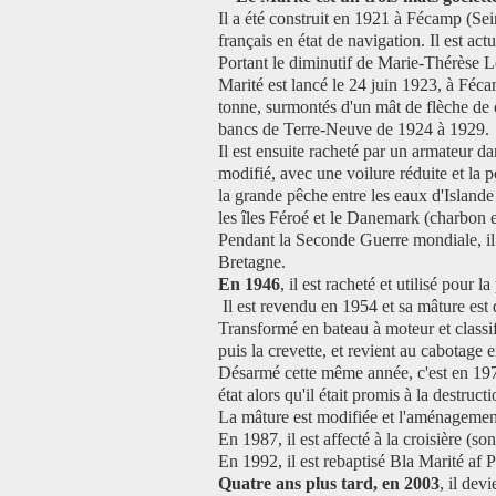
Il a été construit en 1921 à Fécamp (Sei
français en état de navigation. Il est act
Portant le diminutif de Marie-Thérèse Le
Marité est lancé le 24 juin 1923, à Féca
tonne, surmontés d'un mât de flèche de o
bancs de Terre-Neuve de 1924 à 1929.
Il est ensuite racheté par un armateur dan
modifié, avec une voilure réduite et la p
la grande pêche entre les eaux d'Islande
les îles Féroé et le Danemark (charbon 
Pendant la Seconde Guerre mondiale, il 
Bretagne.
En 1946
, il est racheté et utilisé pour
Il est revendu en 1954 et sa mâture est
Transformé en bateau à moteur et classif
puis la crevette, et revient au cabotage 
Désarmé cette même année, c'est en 1978
état alors qu'il était promis à la destructi
La mâture est modifiée et l'aménagement 
En 1987, il est affecté à la croisière (so
En 1992, il est rebaptisé Bla Marité af P
Quatre ans plus tard, en 2003
, il dev