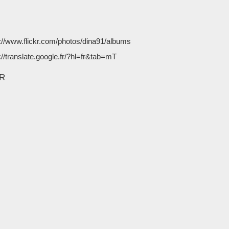
://www.flickr.com/photos/dina91/albums
://translate.google.fr/?hl=fr&tab=mT
KR