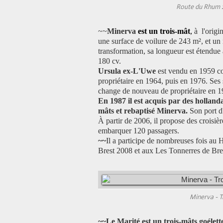
Route du Rhum 2
~~
Minerva
est un
trois-mât
,
à l'orig
une surface de voilure de 243 m², et un
transformation, sa longueur est étendue
180 cv.
Ursula ex-L'Uwe
est vendu en 1959 co
propriétaire en 1964, puis en 1976. Ses 
change de nouveau de propriétaire en 1
En 1987 il est acquis par des hollanda
mâts et rebaptisé Minerva.
Son port d
À partir de 2006, il propose des croisiè
embarquer 120 passagers.
~~
Il a participe de nombreuses fois au 
Brest 2008 et aux Les Tonnerres de Bre
Minerva - T
~~Le Marité est un trois-mâts goélett