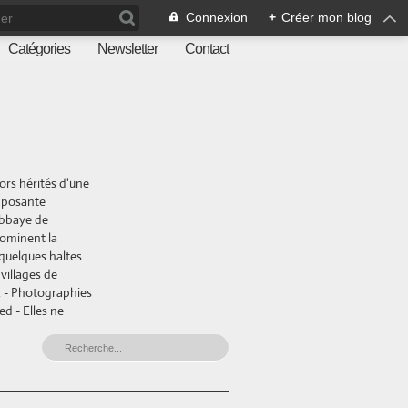
Connexion
+
Créer mon blog
Catégories
Newsletter
Contact
ors hérités d'une
imposante
abbaye de
dominent la
 quelques haltes
villages de
e. - Photographies
ed - Elles ne