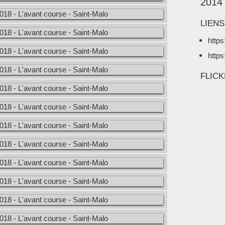
2014
LIENS
https
https
FLIC