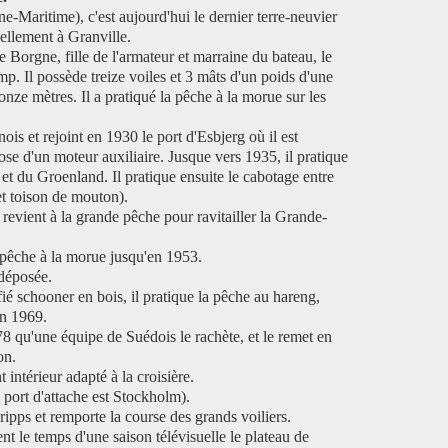
ne-Maritime), c'est aujourd'hui le dernier terre-neuvier
uellement à Granville.
 Borgne, fille de l'armateur et marraine du bateau, le
mp. Il possède treize voiles et 3 mâts d'un poids d'une
nze mètres. Il a pratiqué la pêche à la morue sur les
ois et rejoint en 1930 le port d'Esbjerg où il est
ose d'un moteur auxiliaire. Jusque vers 1935, il pratique
 et du Groenland. Il pratique ensuite le cabotage entre
et toison de mouton).
revient à la grande pêche pour ravitailler la Grande-
 la pêche à la morue jusqu'en 1953.
 déposée.
ié schooner en bois, il pratique la pêche au hareng,
en 1969.
 qu'une équipe de Suédois le rachète, et le remet en
on.
intérieur adapté à la croisière.
n port d'attache est Stockholm).
ripps et remporte la course des grands voiliers.
ient le temps d'une saison télévisuelle le plateau de