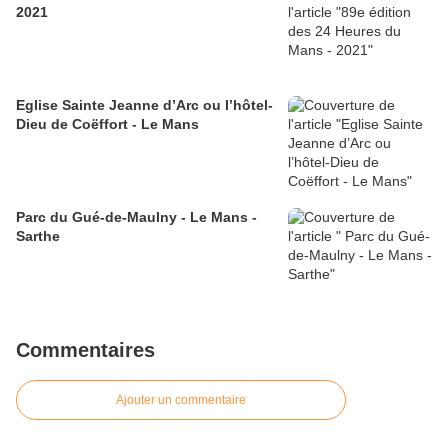
2021
Eglise Sainte Jeanne d’Arc ou l’hôtel-
Dieu de Coëffort - Le Mans
Parc du Gué-de-Maulny - Le Mans -
Sarthe
Commentaires
Ajouter un commentaire