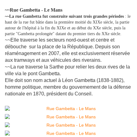
~~Rue Gambetta - Le Mans
~~La rue Gambetta fut construite suivant trois grandes périodes
: le
haut de la rue fut bâtie dans la première moitié du XIXe siècle, la partie
autour de l'hôpital à la fin du XIXe et au début du XXe siècle, puis la
partie "Gambetta prolongée" datant du premier tiers du XXe siècle.
~~Elle traverse les secteurs nord-ouest et centre et
débouche sur la place de la République. Depuis son
réaménagement en 2007, elle est exclusivement réservée
aux tramways et aux véhicules des riverains.
~~La rue traverse la Sarthe pour relier les deux rives de la
ville via le pont Gambetta.
Elle doit son nom actuel à Léon Gambetta (1838-1882),
homme politique, membre du gouvernement de la défense
nationale en 1870, président du Conseil.