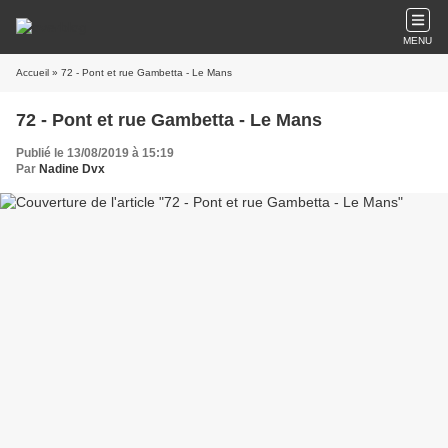
MENU
Accueil
» 72 - Pont et rue Gambetta - Le Mans
72 - Pont et rue Gambetta - Le Mans
Publié le 13/08/2019 à 15:19
Par
Nadine Dvx