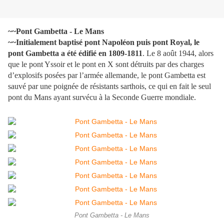
~~Pont Gambetta - Le Mans
~~Initialement baptisé pont Napoléon puis pont Royal, le
pont Gambetta a été édifié en 1809-1811
.
Le 8 août 1944, alors
que le pont Yssoir et le pont en X sont détruits par des charges
d’explosifs posées par l’armée allemande, le pont Gambetta est
sauvé par une poignée de résistants sarthois, ce qui en fait le seul
pont du Mans ayant survécu à la Seconde Guerre mondiale.
Pont Gambetta - Le Mans