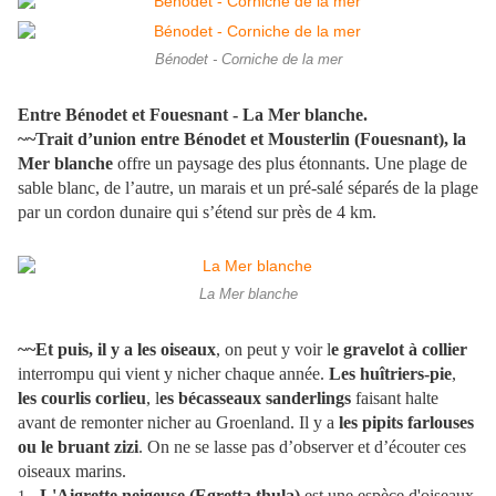
Bénodet - Corniche de la mer
Entre Bénodet et Fouesnant - La Mer blanche.
~~Trait d’union entre Bénodet et Mousterlin (Fouesnant), la
Mer blanche
offre un paysage des plus étonnants. Une plage de
sable blanc, de l’autre, un marais et un pré-salé séparés de la plage
par un cordon dunaire qui s’étend sur près de 4 km.
La Mer blanche
~~Et puis, il y a les oiseaux
, on peut y voir l
e gravelot à collier
interrompu qui vient y nicher chaque année.
Les huîtriers-pie
,
les courlis corlieu
, l
es bécasseaux sanderlings
faisant halte
avant de remonter nicher au Groenland. Il y a
les pipits farlouses
ou le bruant zizi
. On ne se lasse pas d’observer et d’écouter ces
oiseaux marins.
L'Aigrette neigeuse (Egretta thula)
est une espèce d'oiseaux